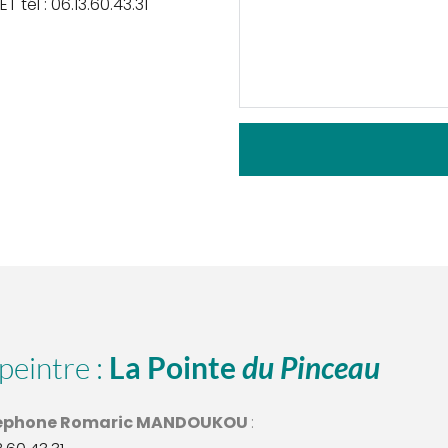
tél : 06.13.60.43.31
peintre : 
La Pointe 
du Pinceau
éphone Romaric MANDOUKOU 
: 