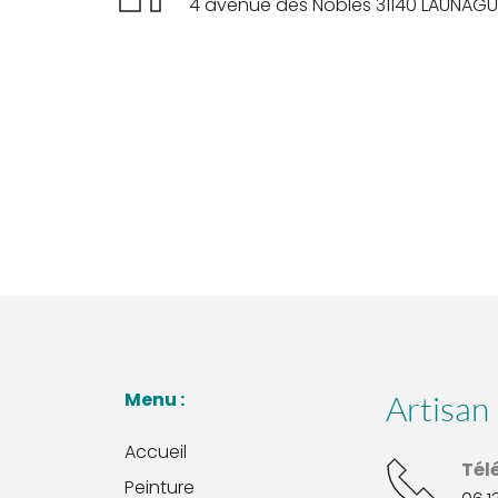
﻿4 avenue des Nobles 31140 LAUNAGUET 
Menu : 
Artisan 
Accueil
Tél
Peinture