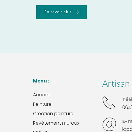
En savoir plus
Menu : 
Artisan 
Accueil
Tél
Peinture
06.1
Création peinture
E-m
Revêtement muraux
lap