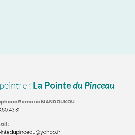
peintre : 
La Pointe 
du Pinceau
éphone Romaric MANDOUKOU 
: 
3.60.43.31
ail 
:
ointedupinceau@yahoo.fr