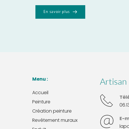
En savoir plus
Menu : 
Artisan 
Accueil
Tél
Peinture
06.1
Création peinture
E-m
Revêtement muraux
lap