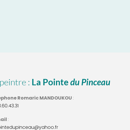
peintre : 
La Pointe 
du Pinceau
éphone Romaric MANDOUKOU 
: 
3.60.43.31
ail 
:
ointedupinceau@yahoo.fr